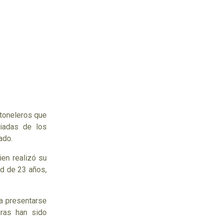
 toneleros que
piadas de los
ado.
ien realizó su
ad de 23 años,
ra presentarse
ras han sido