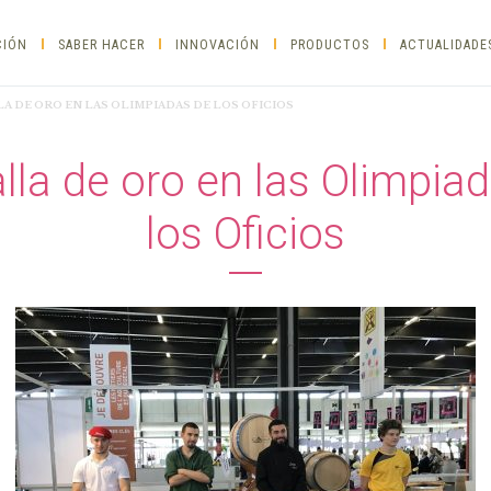
CIÓN
SABER HACER
INNOVACIÓN
PRODUCTOS
ACTUALIDADE
A DE ORO EN LAS OLIMPIADAS DE LOS OFICIOS
la de oro en las Olimpia
los Oficios