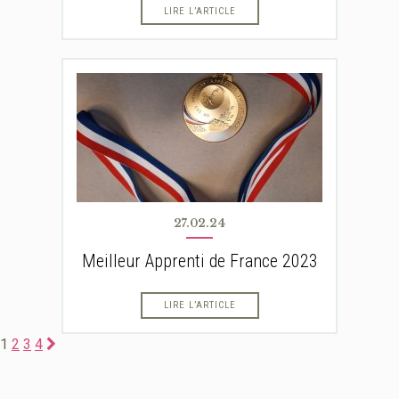
LIRE L’ARTICLE
27.02.24
Meilleur Apprenti de France 2023
LIRE L’ARTICLE
Page
1
Page
2
Page
3
Page
4
Page
Navigation
suivante
des