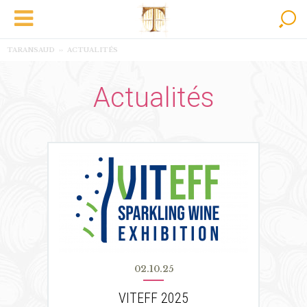
Taransaud
Menu
Rec
principal
Tonnellerie
TARANSAUD
››
ACTUALITÉS
d’excellence
Actualités
02.10.25
VITEFF 2025